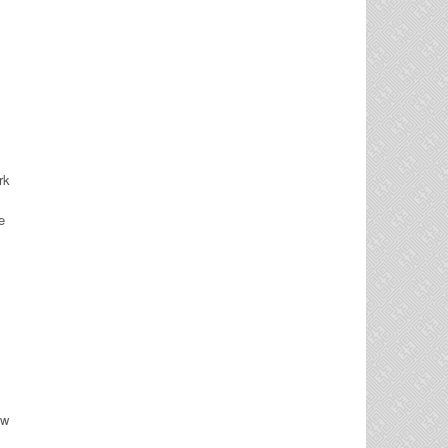
rk
e
uw