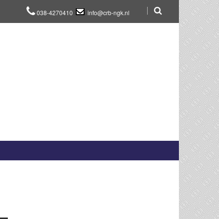
038-4270410
info@crb-ngk.nl