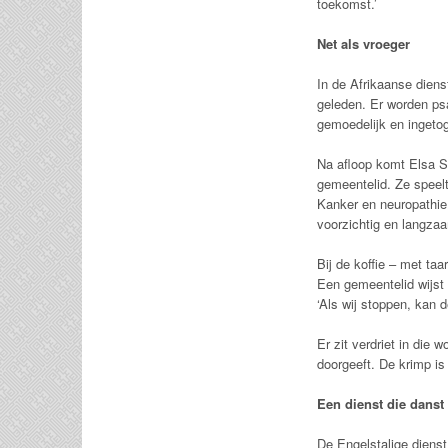
toekomst.’
Net als vroeger
In de Afrikaanse dienst
geleden. Er worden psa
gemoedelijk en ingetog
Na afloop komt Elsa St
gemeentelid. Ze speelt
Kanker en neuropathie 
voorzichtig en langzaa
Bij de koffie – met taa
Een gemeentelid wijst 
‘Als wij stoppen, kan
Er zit verdriet in die 
doorgeeft. De krimp is
Een dienst die danst
De Engelstalige dienst