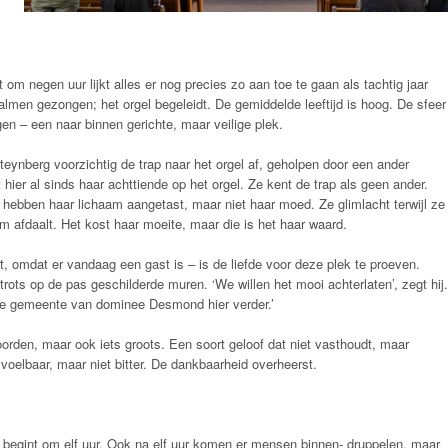
 om negen uur lijkt alles er nog precies zo aan toe te gaan als tachtig jaar
lmen gezongen; het orgel begeleidt. De gemiddelde leeftijd is hoog. De sfeer
en – een naar binnen gerichte, maar veilige plek.
eynberg voorzichtig de trap naar het orgel af, geholpen door een ander
 hier al sinds haar achttiende op het orgel. Ze kent de trap als geen ander.
hebben haar lichaam aangetast, maar niet haar moed. Ze glimlacht terwijl ze
m afdaalt. Het kost haar moeite, maar die is het haar waard.
rt, omdat er vandaag een gast is – is de liefde voor deze plek te proeven.
trots op de pas geschilderde muren. ‘We willen het mooi achterlaten’, zegt hij.
 de gemeente van dominee Desmond hier verder.’
woorden, maar ook iets groots. Een soort geloof dat niet vasthoudt, maar
 voelbaar, maar niet bitter. De dankbaarheid overheerst.
 begint om elf uur. Ook na elf uur komen er mensen binnen- druppelen, maar