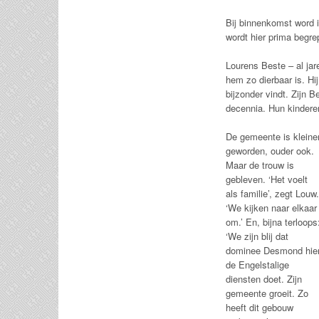
Bij binnenkomst word i
wordt hier prima begre
Lourens Beste – al jar
hem zo dierbaar is. Hij
bijzonder vindt. Zijn B
decennia. Hun kindere
De gemeente is kleine
geworden, ouder ook.
Maar de trouw is
gebleven. ‘Het voelt
als familie’, zegt Louw.
‘We kijken naar elkaar
om.’ En, bijna terloops
‘We zijn blij dat
dominee Desmond hie
de Engelstalige
diensten doet. Zijn
gemeente groeit. Zo
heeft dit gebouw