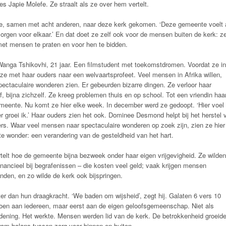
 Japie Molefe. Ze straalt als ze over hem vertelt.
ste, samen met acht anderen, naar deze kerk gekomen. ‘Deze gemeente voelt 
 zorgen voor elkaar.’ En dat doet ze zelf ook voor de mensen buiten de kerk: z
met mensen te praten en voor hen te bidden.
Wanga Tshikovhi, 21 jaar. Een filmstudent met toekomstdromen. Voordat ze in
e met haar ouders naar een welvaartsprofeet. Veel mensen in Afrika willen,
pectaculaire wonderen zien. Er gebeurden bizarre dingen. Ze verloor haar
f, bijna zichzelf. Ze kreeg problemen thuis en op school. Tot een vriendin haa
ente. Nu komt ze hier elke week. In december werd ze gedoopt. ‘Hier voel 
ier groei ik.’ Haar ouders zien het ook. Dominee Desmond helpt bij het herstel 
rs. Waar veel mensen naar spectaculaire wonderen op zoek zijn, zien ze hier
ote wonder: een verandering van de gesteldheid van het hart.
lt hoe de gemeente bijna bezweek onder haar eigen vrijgevigheid. Ze wilden
inancieel bij begrafenissen – die kosten veel geld; vaak krijgen mensen
nden, en zo wilde de kerk ook bijspringen.
r dan hun draagkracht. ‘We baden om wijsheid’, zegt hij. Galaten 6 vers 10
 doen aan iedereen, maar eerst aan de eigen geloofsgemeenschap. Niet als
rdening. Het werkte. Mensen werden lid van de kerk. De betrokkenheid groeide
wam balans tussen zorg voor binnen en buiten.