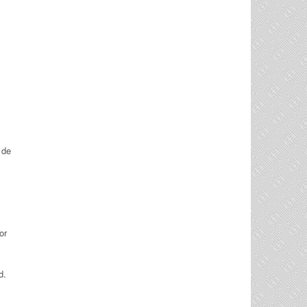
 de
or
d.