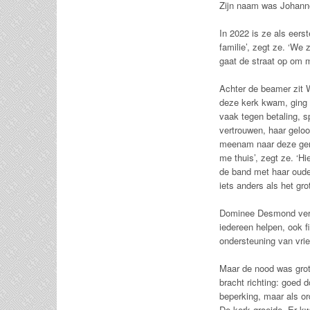
Zijn naam was Johannes
In 2022 is ze als eer
familie’, zegt ze. ‘We
gaat de straat op om 
Achter de beamer zit 
deze kerk kwam, ging z
vaak tegen betaling, s
vertrouwen, haar geloo
meenam naar deze geme
me thuis’, zegt ze. ‘H
de band met haar oude
iets anders als het gr
Dominee Desmond verte
iedereen helpen, ook f
ondersteuning van vrie
Maar de nood was grote
bracht richting: goed
beperking, maar als o
De kerk groeide. Er k