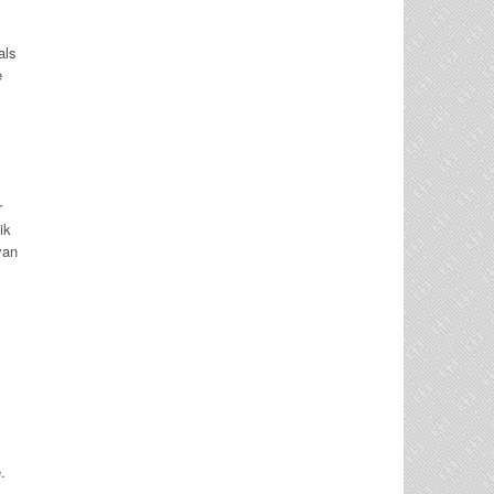
als
e
r
ik
van
.