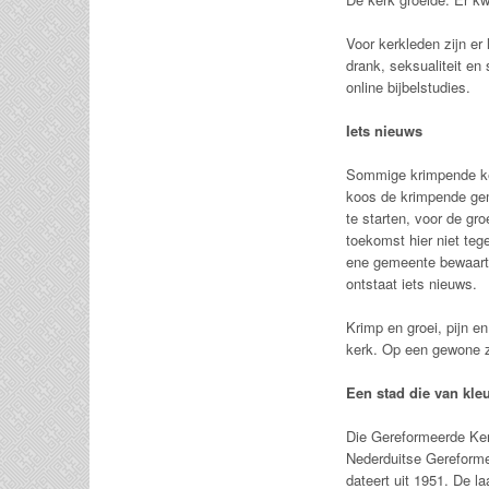
Voor kerkleden zijn er
drank, seksualiteit en
online bijbelstudies.
Iets nieuws
Sommige krimpende ker
koos de krimpende ge
te starten, voor de g
toekomst hier niet teg
ene gemeente bewaart 
ontstaat iets nieuws.
Krimp en groei, pijn e
kerk. Op een gewone z
Een stad die van kle
Die Gereformeerde Ker
Nederduitse Gereforme
dateert uit 1951. De l