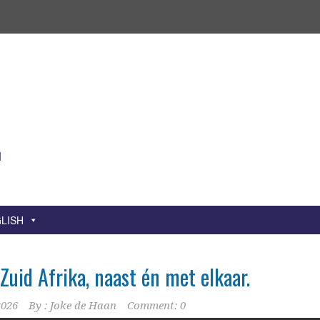
LISH
 Zuid Afrika, naast én met elkaar.
2026
By :
Joke de Haan
Comment: 0