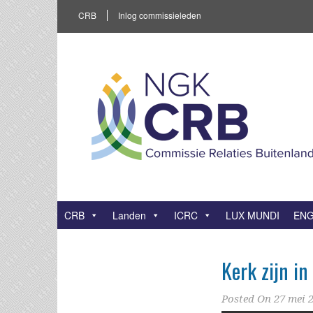
CRB
Inlog commissieleden
CRB
Landen
ICRC
LUX MUNDI
ENG
Kerk zijn in
Posted On
27 mei 