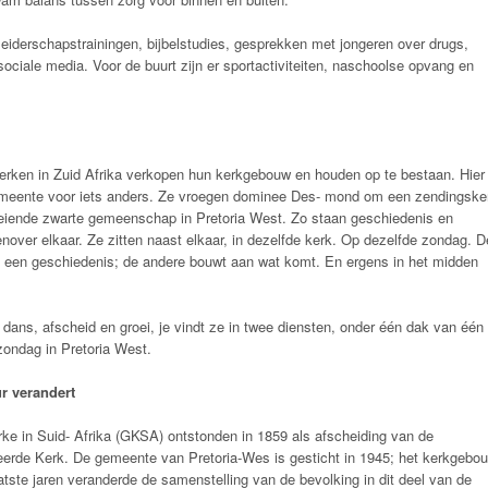
 leiderschapstrainingen, bijbelstudies, gesprekken met jongeren over drugs,
 sociale media. Voor de buurt zijn er sportactiviteiten, naschoolse opvang en
ken in Zuid Afrika verkopen hun kerkgebouw en houden op te bestaan. Hier
meente voor iets anders. Ze vroegen dominee Des- mond om een zendingske
roeiende zwarte gemeenschap in Pretoria West. Zo staan geschiedenis en
enover elkaar. Ze zitten naast elkaar, in dezelfde kerk. Op dezelfde zondag. D
een geschiedenis; de andere bouwt aan wat komt. En ergens in het midden
n dans, afscheid en groei, je vindt ze in twee diensten, onder één dak van één
ondag in Pretoria West.
ur verandert
ke in Suid- Afrika (GKSA) ontstonden in 1859 als afscheiding van de
erde Kerk. De gemeente van Pretoria-Wes is gesticht in 1945; het kerkgebo
aatste jaren veranderde de samenstelling van de bevolking in dit deel van de