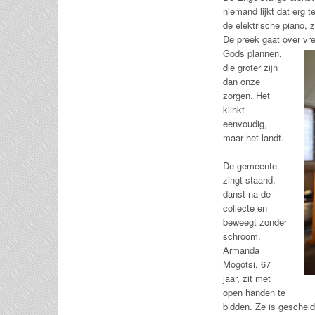
niemand lijkt dat erg 
de elektrische piano, z
De preek gaat over vre
Gods plannen,
die groter zijn
dan onze
zorgen. Het
klinkt
eenvoudig,
maar het landt.
De gemeente
zingt staand,
danst na de
collecte en
beweegt zonder
schroom.
Armanda
Mogotsi, 67
jaar, zit met
open handen te
bidden. Ze is geschei