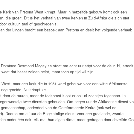
e Kerk van Pretoria West krimpt. Maar in hetzelfde gebouw komt ook een
 die groeit. Dit is het verhaal van twee kerken in Zuid-Afrika die zich niet
oor cultuur, taal of geschiedenis.
an der Lingen bracht een bezoek aan Pretoria en deelt het volgende verhaal:
 Dominee Desmond Magayisa staat om acht uur stipt voor de deur. Hij straalt
 weet dat haast zelden helpt, maar toch op tijd wil zijn.
a West, naar een kerk die in 1951 werd gebouwd voor een witte Afrikaanse
nog groeide. Nu krimpt ze.
 door de muren, maar de toekomst klopt er ook al zachtjes tegenaan. In
tegenwoordig twee diensten gehouden. Om negen uur de Afrikaanse dienst vo
te gemeenschap, onderdeel van de Gereformeerde Kerke (ook wel de
. Daarna om elf uur de Engelstalige dienst voor een groeiende, zwarte
en onder één dak, elk met hun eigen ritme, maar gedragen door dezelfde Go