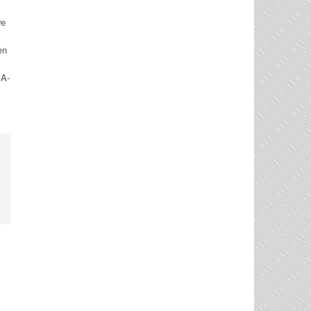
we
en
SA-