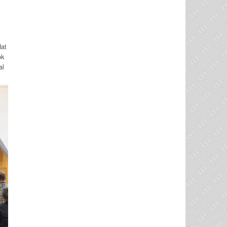
dat
ok
al