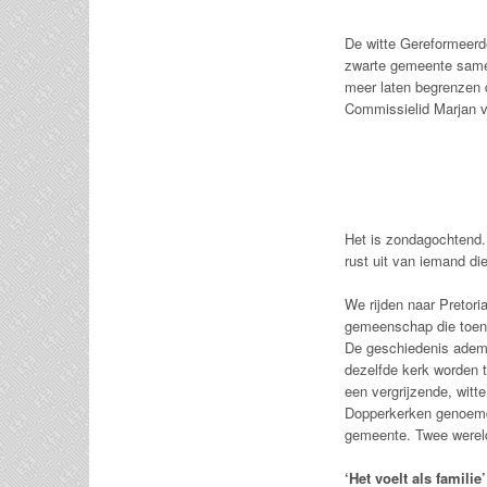
De witte Gereformeerd
zwarte gemeente samen,
meer laten begrenzen d
Commissielid Marjan v
Het is zondagochtend.
rust uit van iemand die
We rijden naar Pretori
gemeenschap die toen 
De geschiedenis ademt
dezelfde kerk worden 
een vergrijzende, wit
Dopperkerken genoemd)
gemeente. Twee wereld
‘Het voelt als familie’