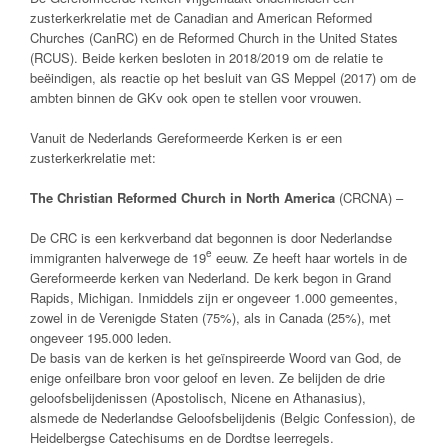
zusterkerkrelatie met de Canadian and American Reformed
Churches (CanRC) en de Reformed Church in the United States
(RCUS). Beide kerken besloten in 2018/2019 om de relatie te
beëindigen, als reactie op het besluit van GS Meppel (2017) om de
ambten binnen de GKv ook open te stellen voor vrouwen.
Vanuit de Nederlands Gereformeerde Kerken is er een
zusterkerkrelatie met:
The Christian Reformed Church in North America
(CRCNA) –
De CRC is een kerkverband dat begonnen is door Nederlandse
e
immigranten halverwege de 19
eeuw. Ze heeft haar wortels in de
Gereformeerde kerken van Nederland. De kerk begon in Grand
Rapids, Michigan. Inmiddels zijn er ongeveer 1.000 gemeentes,
zowel in de Verenigde Staten (75%), als in Canada (25%), met
ongeveer 195.000 leden.
De basis van de kerken is het geïnspireerde Woord van God, de
enige onfeilbare bron voor geloof en leven. Ze belijden de drie
geloofsbelijdenissen (Apostolisch, Nicene en Athanasius),
alsmede de Nederlandse Geloofsbelijdenis (Belgic Confession), de
Heidelbergse Catechisums en de Dordtse leerregels.