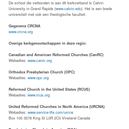
De school die verbonden is aan dit kerkverband is Calvin
University in Grand Rapids (
www.calvin.edu
). Het is een brede
universiteit met ook een theologische faculteit.
Gegevens CRCNA
www.crcna.org
Overige kerkgenootschappen in deze regio:
Canadian and American Reformed Churches (CanRC)
Webadres:
www.canrc.org
Orthodox Presbyterian Church (OPC)
Webadres:
www.opc.org
Reformed Church in the United States (RCUS)
Webadres:
www.rcus.org
United Reformed Churches in North America (URCNA)
Webadres:
www.service-life.com/urcna
Box 105 3578 King St L0R 2C0 Vineland Canada