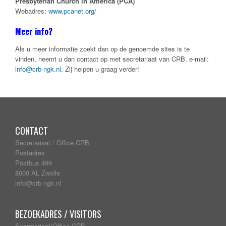
Presbyterian Church in America (PCA)
Webadres:
www.pcanet.org/
Meer info?
Als u meer informatie zoekt dan op de genoemde sites is te
vinden, neemt u dan contact op met secretariaat van CRB, e-mail:
info@crb-ngk.nl
. Zij helpen u graag verder!
CONTACT
Secretariaat / Office CRB
Postadres
Postbus 499
8000 AL Zwolle
info@crb-ngk.nl
BEZOEKADRES / VISITORS
Secretariaat/Office CRB