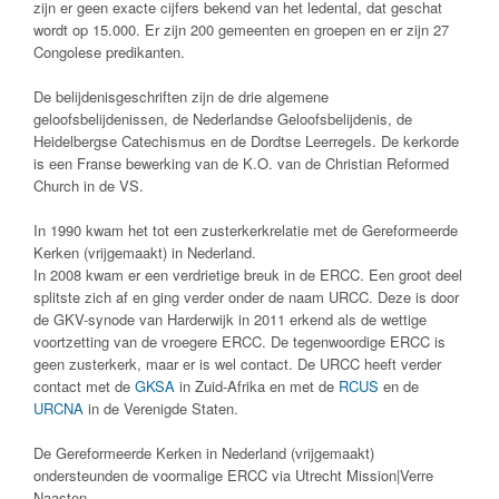
zijn er geen exacte cijfers bekend van het ledental, dat geschat
wordt op 15.000. Er zijn 200 gemeenten en groepen en er zijn 27
Congolese predikanten.
De belijdenisgeschriften zijn de drie algemene
geloofsbelijdenissen, de Nederlandse Geloofsbelijdenis, de
Heidelbergse Catechismus en de Dordtse Leerregels. De kerkorde
is een Franse bewerking van de K.O. van de Christian Reformed
Church in de VS.
In 1990 kwam het tot een zusterkerkrelatie met de Gereformeerde
Kerken (vrijgemaakt) in Nederland.
In 2008 kwam er een verdrietige breuk in de ERCC. Een groot deel
splitste zich af en ging verder onder de naam URCC. Deze is door
de GKV-synode van Harderwijk in 2011 erkend als de wettige
voortzetting van de vroegere ERCC. De tegenwoordige ERCC is
geen zusterkerk, maar er is wel contact. De URCC heeft verder
contact met de
GKSA
in Zuid-Afrika en met de
RCUS
en de
URCNA
in de Verenigde Staten.
De Gereformeerde Kerken in Nederland (vrijgemaakt)
ondersteunden de voormalige ERCC via Utrecht Mission|Verre
Naasten.