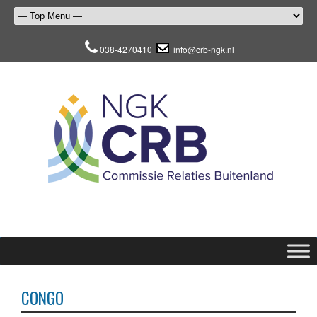
038-4270410
info@crb-ngk.nl
CONGO