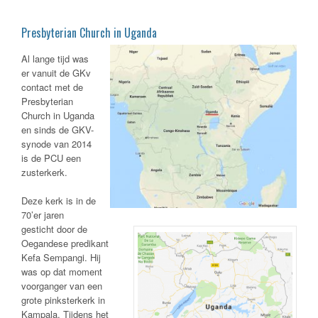
Presbyterian Church in Uganda
Al lange tijd was
er vanuit de GKv
contact met de
Presbyterian
Church in Uganda
en sinds de GKV-
synode van 2014
is de PCU een
zusterkerk.
Deze kerk is in de
70’er jaren
gesticht door de
Oegandese predikant
Kefa Sempangi. Hij
was op dat moment
voorganger van een
grote pinksterkerk in
Kampala. Tijdens het