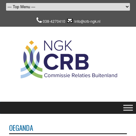
038-4270410
info@crb-ngk.nl
OEGANDA