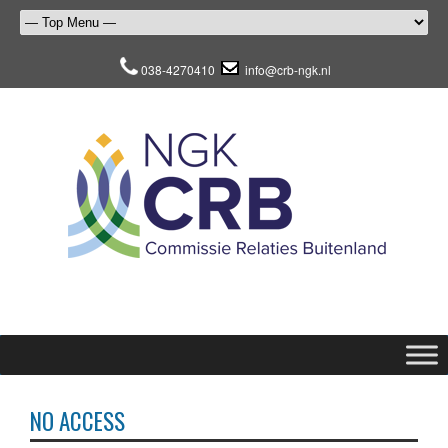
038-4270410
info@crb-ngk.nl
NO ACCESS