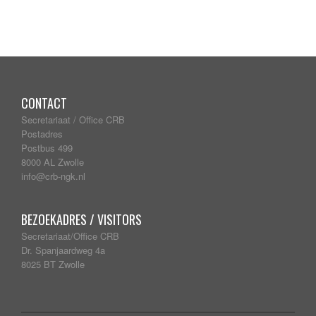
CONTACT
Secretariaat / Office CRB
Postadres
Postbus 499
8000 AL Zwolle
info@crb-ngk.nl
BEZOEKADRES / VISITORS
Secretariaat/Office CRB
Dr. Spanjaardweg 4a
8025 BT Zwolle